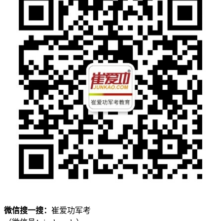
微信搜一搜：
崔爱功军考