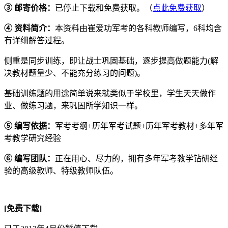
③ 邮寄价格：
已停止下载和免费获取。（
点此免费获取
）
④ 资料简介：
本资料由崔爱功军考的各科教师编写，6科均含
有详细解答过程。
侧重是同步训练，即让战士巩固基础，逐步提高做题能力(解
决教材题量少、不能充分练习的问题)。
基础训练题的用途简单说来就类似于学校里，学生天天做作
业、做练习题，来巩固所学知识一样。
⑤ 编写依据：
军考考纲+历年军考试题+历年军考教材+多年军
考教学研究经验
⑥ 编写团队：
正在用心、尽力的，拥有多年军考教学钻研经
验的高级教师、特级教师队伍。
[免费下载]