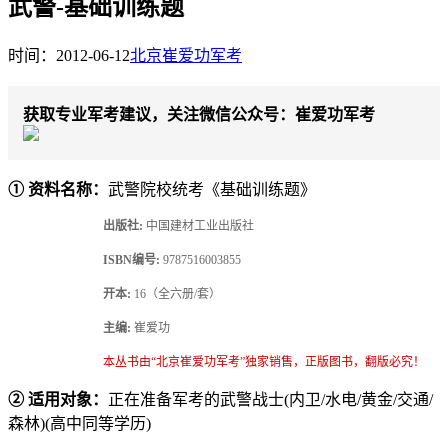
武警-基础训练题
时间：2012-06-12
北京崔爱功军考
获取专业军考建议，关注微信公众号：崔爱功军考
① 资料名称：
武警院校统考《基础训练题》
出版社:
中国建材工业出版社
ISBN编号:
9787516003855
开本:
16（全六册/套）
主编:
崔爱功
本丛书由“北京崔爱功军考”独家销售，正版图书，翻版必究！
② 适用对象：
正在准备军考的武警战士(内卫/水电/黄金/交通/
森林)(高中同等学历)