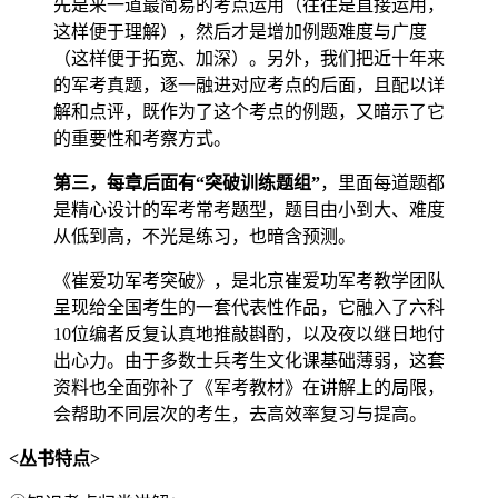
先是来一道最简易的考点运用（往往是直接运用，
这样便于理解），然后才是增加例题难度与广度
（这样便于拓宽、加深）。另外，我们把近十年来
的军考真题，逐一融进对应考点的后面，且配以详
解和点评，既作为了这个考点的例题，又暗示了它
的重要性和考察方式。
第三，每章后面有“突破训练题组”
，里面每道题都
是精心设计的军考常考题型，题目由小到大、难度
从低到高，不光是练习，也暗含预测。
《崔爱功军考突破》，是北京崔爱功军考教学团队
呈现给全国考生的一套代表性作品，它融入了六科
10位编者反复认真地推敲斟酌，以及夜以继日地付
出心力。由于多数士兵考生文化课基础薄弱，这套
资料也全面弥补了《军考教材》在讲解上的局限，
会帮助不同层次的考生，去高效率复习与提高。
<
丛书特点>