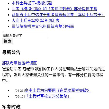
本科士兵提干-模拟试题
军考《模拟试题》和《考前冲刺卷》部分提供下载
从优秀士兵中选拔干部考试真题试卷（本科士兵提干）
大专士兵考军校-军考词汇表
军队院校招生文化科目统考复习指南
最新公告
部队考军校备考误区
崔爱功军考 范老师 我们的工作人员在帮助战士解决问题的过
程中，发现大家普遍关注的一些事情，有一部分在复习过程
中…
高中士兵为何要用《崔爱功军考突破》
[06-26]
「士兵考军校复习总策略」
[06-16]
军考时政