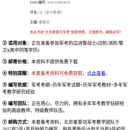
ISBN编号:
9787516003879
开本:
16（全六册/套）
主编:
崔爱功
本丛书由“北京崔爱功军考”独家销售，正版图书，翻版必究！
② 适用对象：
正在准备参加军考的边消警战士(边防/消防/警
卫)(高中同等学历)
③ 邮寄价格：
本资料不提供免费下载
④ 特别提醒：
本套备考资料可免费获取，
点此查看
。
⑤ 编写依据：
军考考纲+历年军考试题+历年军考教材+多年军
考教学研究经验
⑥ 编写团队：
正在用心、尽力的，拥有多年军考教学钻研经
验的高级教师、特级教师队伍。
⑦
邮购方式：
本套备考资料，北京崔爱功军考教学团队于
2012年5月1号开始倾力编写，每年更新后计划于当年9月初开