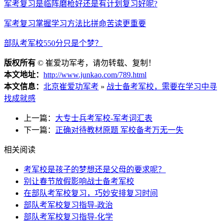
军考复习是临阵磨枪好还是有计划复习好呢?
军考复习掌握学习方法比拼命苦读更重要
部队考军校550分只是个梦？
版权所有
©
崔爱功军考，请勿转载、复制！
本文地址：
http://www.junkao.com/789.html
本文信息：
北京崔爱功军考
»
战士备考军校，需要在学习中寻
找成就感
上一篇：
大专士兵考军校-军考词汇表
下一篇：
正确对待教材原题 军校备考万无一失
相关阅读
考军校是孩子的梦想还是父母的要求呢？
别让春节放假影响战士备考军校
在部队考军校复习，巧妙安排复习时间
部队考军校复习指导-政治
部队考军校复习指导-化学