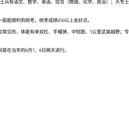
中士兵有语文、数学、英语、综合（物理、化学、政治）；大专
般能顺利到统考，统考成绩450以上会好点。
如常见的，体能有单双杠、手榴弹、中短跑、5公里武装越野；
是在当年的6月7、8日两天进行。