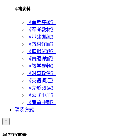
军考资料
《军考突破》
《军考教材》
《基础训练》
《教材详解》
《模拟试题》
《真题详解》
《教学视频》
《时事政治》
《英语词汇》
《完形阅读》
《公式小册》
《考前冲刺》
联系方式

崔爱功军考