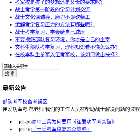
考军校是孩子的梦想还是父母的要求呢？
战士考学第一阶段的学习计划交流
战士文化课辅导，磨刀不误砍柴工
缓解考学复习压力的方法有哪些呢？
战士考学复习，学会给自己减压
不要抱怨部队复习环境，你才是自己的主宰
文科生部队考学复习，理科知识看不懂怎么办？
在校本科生参军入伍考军校，该如何做出抉择？
最新公告
部队考军校备考误区
崔爱功军考 范老师 我们的工作人员在帮助战士解决问题的过
高中士兵为何要用《崔爱功军考突破》
[06-26]
「士兵考军校复习总策略」
[06-16]