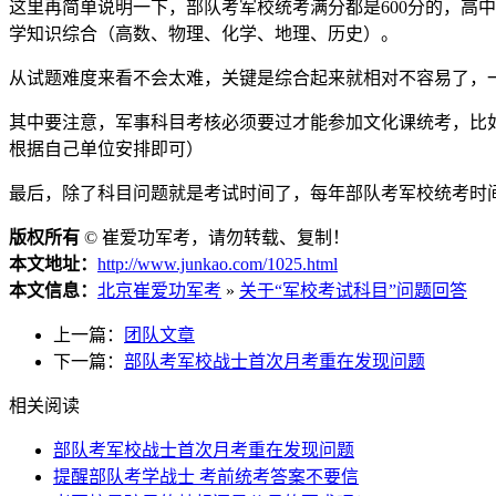
这里再简单说明一下，部队考军校统考满分都是600分的，高
学知识综合（高数、物理、化学、地理、历史）。
从试题难度来看不会太难，关键是综合起来就相对不容易了，一
其中要注意，军事科目考核必须要过才能参加文化课统考，比
根据自己单位安排即可）
最后，除了科目问题就是考试时间了，每年部队考军校统考时间
版权所有
©
崔爱功军考，请勿转载、复制！
本文地址：
http://www.junkao.com/1025.html
本文信息：
北京崔爱功军考
»
关于“军校考试科目”问题回答
上一篇：
团队文章
下一篇：
部队考军校战士首次月考重在发现问题
相关阅读
部队考军校战士首次月考重在发现问题
提醒部队考学战士 考前统考答案不要信