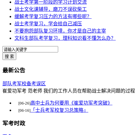
战士考学第一阶段的学习计划交流
战士文化课辅导，磨刀不误砍柴工
缓解考学复习压力的方法有哪些呢？
战士考学复习，学会给自己减压
不要抱怨部队复习环境，你才是自己的主宰
文科生部队考学复习，理科知识看不懂怎么办？
最新公告
部队考军校备考误区
崔爱功军考 范老师 我们的工作人员在帮助战士解决问题的过
高中士兵为何要用《崔爱功军考突破》
[06-26]
「士兵考军校复习总策略」
[06-16]
军考时政