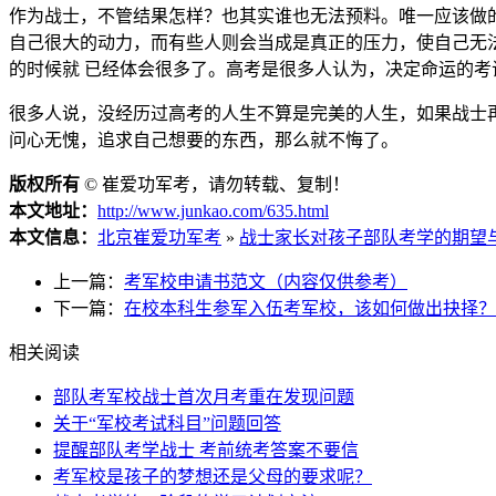
作为战士，不管结果怎样？也其实谁也无法预料。唯一应该做
自己很大的动力，而有些人则会当成是真正的压力，使自己无
的时候就 已经体会很多了。高考是很多人认为，决定命运的
很多人说，没经历过高考的人生不算是完美的人生，如果战士
问心无愧，追求自己想要的东西，那么就不悔了。
版权所有
©
崔爱功军考，请勿转载、复制！
本文地址：
http://www.junkao.com/635.html
本文信息：
北京崔爱功军考
»
战士家长对孩子部队考学的期望
上一篇：
考军校申请书范文（内容仅供参考）
下一篇：
在校本科生参军入伍考军校，该如何做出抉择？
相关阅读
部队考军校战士首次月考重在发现问题
关于“军校考试科目”问题回答
提醒部队考学战士 考前统考答案不要信
考军校是孩子的梦想还是父母的要求呢？